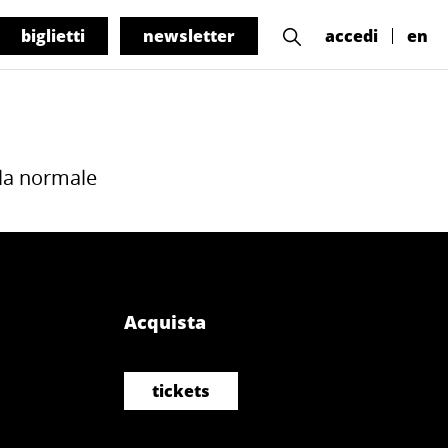
biglietti
newsletter
accedi
en
 la normale
Acquista
tickets