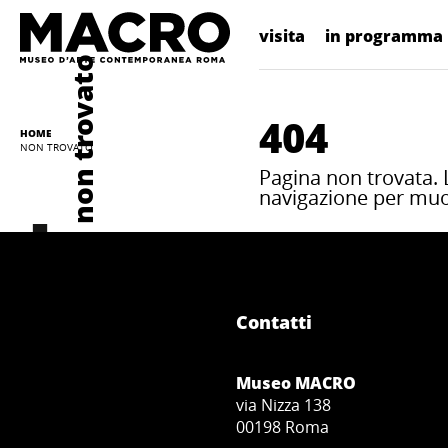
visita
in programma
non trovato
404
HOME
NON TROVATO
Pagina non trovata. L
navigazione per muove
Contatti
Museo MACRO
via Nizza 138
00198 Roma