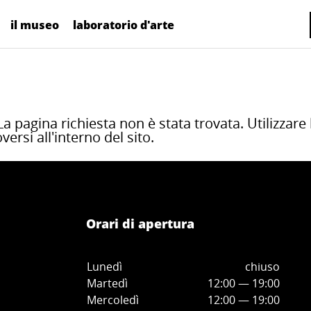
il museo
laboratorio d'arte
a pagina richiesta non è stata trovata. Utilizzare
rsi all'interno del sito.
Orari di apertura
Lunedì
chiuso
Martedì
12:00 — 19:00
Mercoledì
12:00
—
19:00