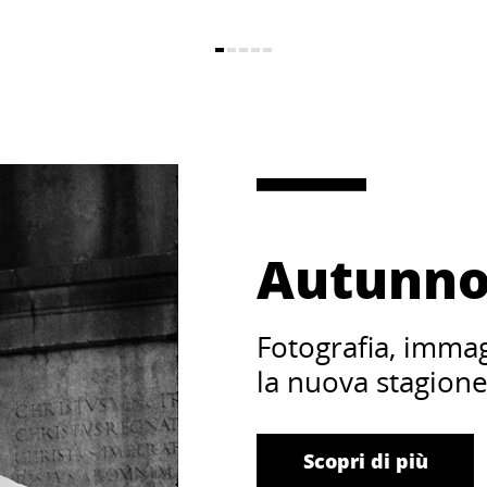
Autunno
Fotografia, imma
la nuova stagion
Scopri di più