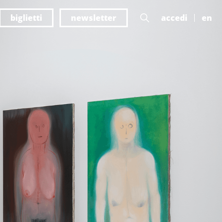
biglietti
newsletter
accedi
en