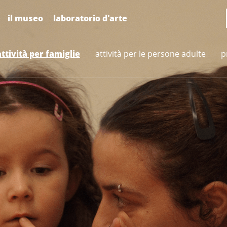
il museo
laboratorio d'arte
attività per famiglie
attività per le persone adulte
p