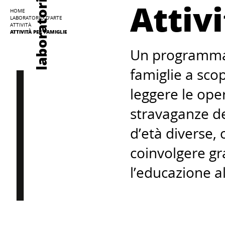
laboratorio
Attivi
HOME
LABORATORIO D'ARTE
ATTIVITÀ
ATTIVITÀ PER FAMIGLIE
Un programma 
famiglie a sco
leggere le ope
stravaganze d
d’età diverse,
coinvolgere gra
l’educazione a