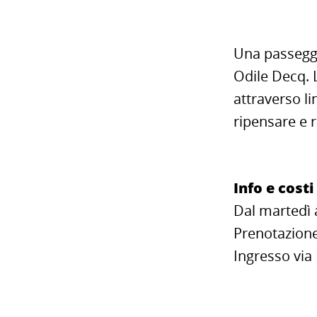
Una passeggi
Odile Decq. 
attraverso li
ripensare e r
Info e costi
Dal martedì a
Prenotazion
Ingresso via 