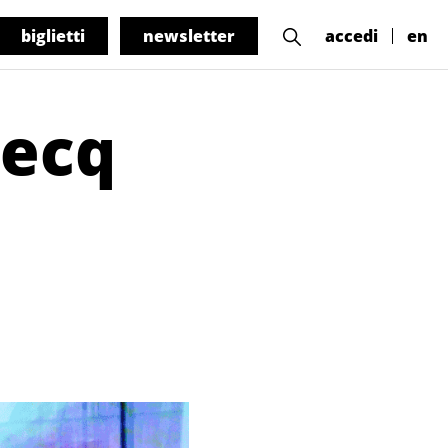
biglietti
newsletter
accedi
en
Decq