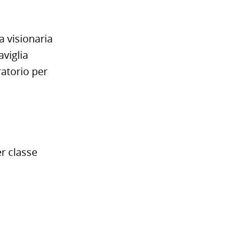
a visionaria
viglia
ratorio per
er classe