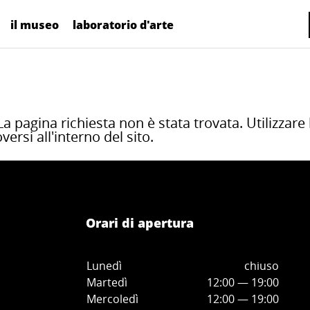
il museo
laboratorio d'arte
a pagina richiesta non è stata trovata. Utilizzare
rsi all'interno del sito.
Orari di apertura
Lunedì
chiuso
Martedì
12:00 — 19:00
Mercoledì
12:00
—
19:00