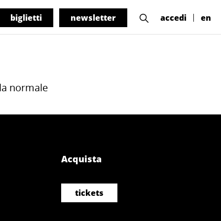
biglietti
newsletter
accedi
en
 la normale
Acquista
tickets