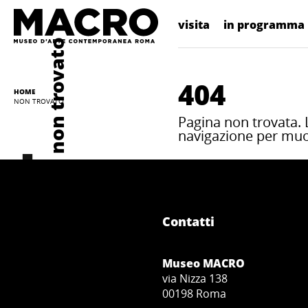
visita
in programma
non trovato
404
HOME
NON TROVATO
Pagina non trovata. L
navigazione per muove
Contatti
Museo MACRO
via Nizza 138
00198 Roma