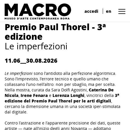
accedi
en
Premio Paul Thorel - 3ª
edizione
Le imperfezioni
11.06__30.08.2026
Le imperfezioni
sono l’antidoto alla perfezione algoritmica.
Sono l’imprevisto, l’errore tecnico e quello umano che
collassano l’uno nell’altro: non per sbaglio, ma per scelta.
Nella mostra, curata da Sara Dolfi Agostini,
Caterina De
a
Nicola
,
Irene
Fenara
e
Lorenza
Longhi
, vincitrici della
3
edizione del Premio Paul Thorel per le arti digitali
,
cercano la dimensione umana in una società iper-stimolata
dal digitale.
Contro l’astrazione e l’apparente precisione dei dati, queste
artiste — nate all’inizio degli anni Novanta — adottano