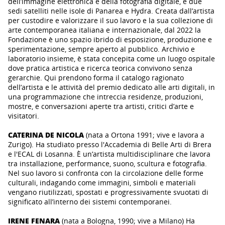
dell’immagine elettronica e della fotografia digitale, e due
sedi satelliti nelle isole di Panarea e Hydra. Creata dall’artista
per custodire e valorizzare il suo lavoro e la sua collezione di
arte contemporanea italiana e internazionale, dal 2022 la
Fondazione è uno spazio ibrido di esposizione, produzione e
sperimentazione, sempre aperto al pubblico. Archivio e
laboratorio insieme, è stata concepita come un luogo ospitale
dove pratica artistica e ricerca teorica convivono senza
gerarchie. Qui prendono forma il catalogo ragionato
dell’artista e le attività del premio dedicato alle arti digitali, in
una programmazione che intreccia residenze, produzioni,
mostre, e conversazioni aperte tra artisti, critici d’arte e
visitatori.
CATERINA DE NICOLA
(nata a Ortona 1991; vive e lavora a
Zurigo). Ha studiato presso l'Accademia di Belle Arti di Brera
e l'ECAL di Losanna. È un’artista multidisciplinare che lavora
tra installazione, performance, suono, scultura e fotografia.
Nel suo lavoro si confronta con la circolazione delle forme
culturali, indagando come immagini, simboli e materiali
vengano riutilizzati, spostati e progressivamente svuotati di
significato all’interno dei sistemi contemporanei.
IRENE
FENARA
(nata a Bologna, 1990; vive a Milano) Ha