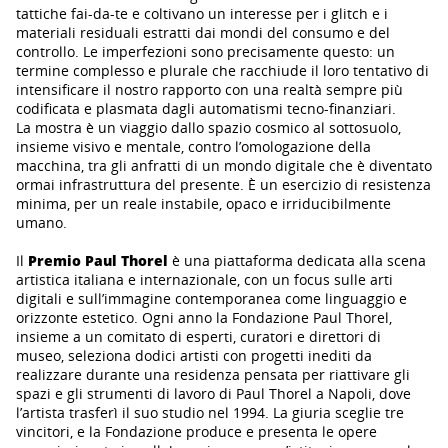
tattiche fai-da-te e coltivano un interesse per i glitch e i
materiali residuali estratti dai mondi del consumo e del
controllo. Le imperfezioni sono precisamente questo: un
termine complesso e plurale che racchiude il loro tentativo di
intensificare il nostro rapporto con una realtà sempre più
codificata e plasmata dagli automatismi tecno-finanziari.
La mostra è un viaggio dallo spazio cosmico al sottosuolo,
insieme visivo e mentale, contro l’omologazione della
macchina, tra gli anfratti di un mondo digitale che è diventato
ormai infrastruttura del presente. È un esercizio di resistenza
minima, per un reale instabile, opaco e irriducibilmente
umano.
Il
Premio Paul Thorel
è una piattaforma dedicata alla scena
artistica italiana e internazionale, con un focus sulle arti
digitali e sull’immagine contemporanea come linguaggio e
orizzonte estetico. Ogni anno la Fondazione Paul Thorel,
insieme a un comitato di esperti, curatori e direttori di
museo, seleziona dodici artisti con progetti inediti da
realizzare durante una residenza pensata per riattivare gli
spazi e gli strumenti di lavoro di Paul Thorel a Napoli, dove
l’artista trasferì il suo studio nel 1994. La giuria sceglie tre
vincitori, e la Fondazione produce e presenta le opere