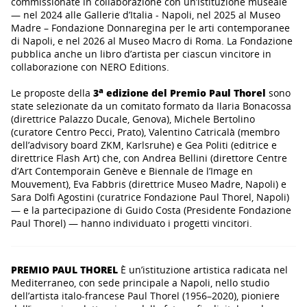
commissionate in collaborazione con un’istituzione museale
— nel 2024 alle Gallerie d’Italia - Napoli, nel 2025 al Museo
Madre – Fondazione Donnaregina per le arti contemporanee
di Napoli, e nel 2026 al Museo Macro di Roma. La Fondazione
pubblica anche un libro d’artista per ciascun vincitore in
collaborazione con NERO Editions.
a
Le proposte della
3
edizione del Premio Paul Thorel
sono
state selezionate da un comitato formato da Ilaria Bonacossa
(direttrice Palazzo Ducale, Genova), Michele Bertolino
(curatore Centro Pecci, Prato), Valentino Catricalà (membro
dell’advisory board ZKM, Karlsruhe) e Gea Politi (editrice e
direttrice Flash Art) che, con Andrea Bellini (direttore Centre
d’Art Contemporain Genève e Biennale de l’Image en
Mouvement), Eva Fabbris (direttrice Museo Madre, Napoli) e
Sara Dolfi Agostini (curatrice Fondazione Paul Thorel, Napoli)
— e la partecipazione di Guido Costa (Presidente Fondazione
Paul Thorel) — hanno individuato i progetti vincitori.
PREMIO PAUL THOREL
È un’istituzione artistica radicata nel
Mediterraneo, con sede principale a Napoli, nello studio
dell’artista italo-francese Paul Thorel (1956–2020), pioniere